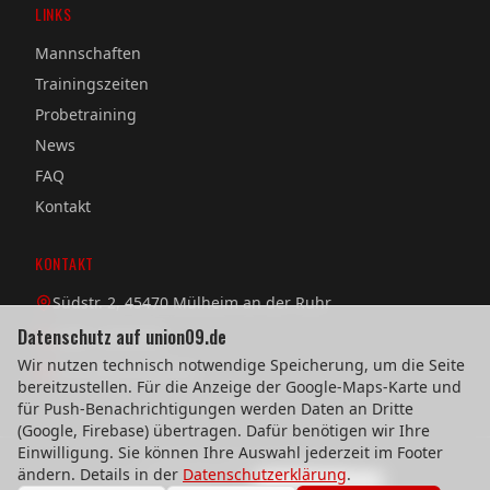
LINKS
Mannschaften
Trainingszeiten
Probetraining
News
FAQ
Kontakt
KONTAKT
Südstr. 2, 45470 Mülheim an der Ruhr
Datenschutz auf union09.de
0208 / 38 08 58
Wir nutzen technisch notwendige Speicherung, um die Seite
verein@union09.de
bereitzustellen. Für die Anzeige der Google-Maps-Karte und
für Push-Benachrichtigungen werden Daten an Dritte
(Google, Firebase) übertragen. Dafür benötigen wir Ihre
Einwilligung. Sie können Ihre Auswahl jederzeit im Footer
©
2026
TuS Union 09 Mülheim e.V.
ändern. Details in der
Datenschutzerklärung
.
Impressum
Datenschutz
Cookie-Einstellungen