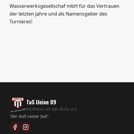
Unterstützung wäre die Durchführung des
Turniers nicht möglich gewesen.
Wir bedanken uns recht herzlich bei allen
Sponsoren sowie den Rolli-Rockers-Sprößlinge für
die Unterstüzung.
VIELEN DANK ans Rheinisch-Westfälische
Wasserwerksgesellschaf mbH für das Vertrauen
der letzten Jahre und als Namensgeber des
Turnieres!
TuS Union 09
Mülheim an der Ruhr e.V.
"Der Kult vonne Süd"