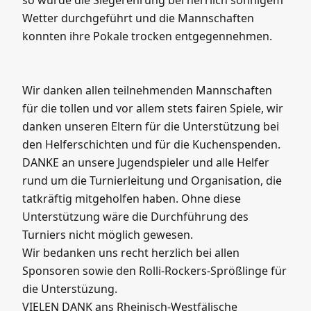
umso schlimmer und der Dauerregen setzte ein.
Aber das Wetter machte den Nachwuchskickern
der E-Junioren nichts aus. Im E1 Turnier gewann
der SV Budberg und im E2 Turnier der SSV/FCA
Rotthausen. Es hätte schlimmer kommen können,
so wurde die Siegerehrung bei herrlich sonnigem
Wetter durchgeführt und die Mannschaften
konnten ihre Pokale trocken entgegennehmen.
Wir danken allen teilnehmenden Mannschaften
für die tollen und vor allem stets fairen Spiele, wir
danken unseren Eltern für die Unterstützung bei
den Helferschichten und für die Kuchenspenden.
DANKE an unsere Jugendspieler und alle Helfer
rund um die Turnierleitung und Organisation, die
tatkräftig mitgeholfen haben. Ohne diese