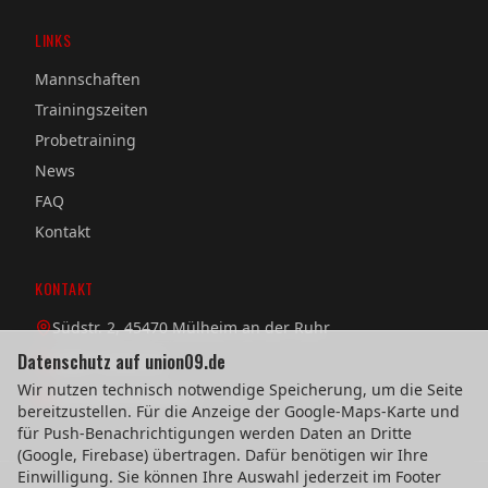
LINKS
Mannschaften
Trainingszeiten
Probetraining
News
FAQ
Kontakt
KONTAKT
Südstr. 2, 45470 Mülheim an der Ruhr
Datenschutz auf union09.de
0208 / 38 08 58
Wir nutzen technisch notwendige Speicherung, um die Seite
verein@union09.de
bereitzustellen. Für die Anzeige der Google-Maps-Karte und
für Push-Benachrichtigungen werden Daten an Dritte
(Google, Firebase) übertragen. Dafür benötigen wir Ihre
Einwilligung. Sie können Ihre Auswahl jederzeit im Footer
©
2026
TuS Union 09 Mülheim e.V.