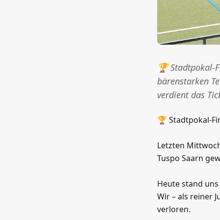
🏆 Stadtpokal-F
bärenstarken T
verdient das Tic
🏆 Stadtpokal-Fi
Letzten Mittwoch
Tuspo Saarn gewo
Heute stand uns 
Wir – als reiner
verloren.