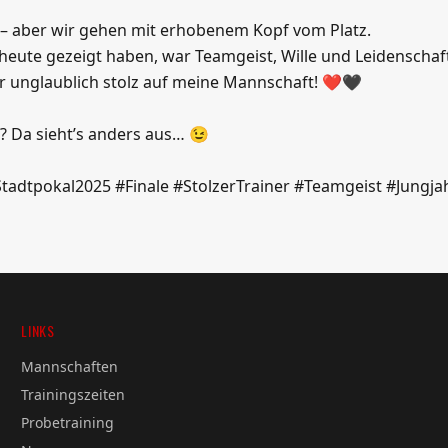
h – aber wir gehen mit erhobenem Kopf vom Platz.
heute gezeigt haben, war Teamgeist, Wille und Leidenschaft
ner unglaublich stolz auf meine Mannschaft! ❤️🖤
? Da sieht’s anders aus… 😉
tadtpokal2025 #Finale #StolzerTrainer #Teamgeist #Jungj
LINKS
Mannschaften
Trainingszeiten
Probetraining