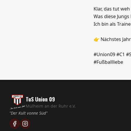
Klar, das tut we
Was diese Jungs 
Ich bin als Trai
👉 Nächstes Jahr
#Union09 #C1 #S
#Fußballliebe
TuS Union 09
Mülheim an der Ruhr e.V.
"Der Kult vonne Süd"