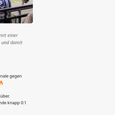
mit einer
n und damit
inale gegen
🔥
über.
Ende knapp 0:1