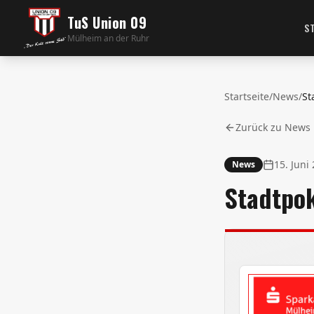
TuS Union 09
S
Mülheim an der Ruhr
Startseite
/
News
/
St
Zurück zu News
15. Juni
News
Stadtpok