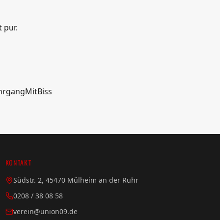
 pur.
ahrgangMitBiss
KONTAKT
Südstr. 2, 45470 Mülheim an der Ruhr
0208 / 38 08 58
verein@union09.de