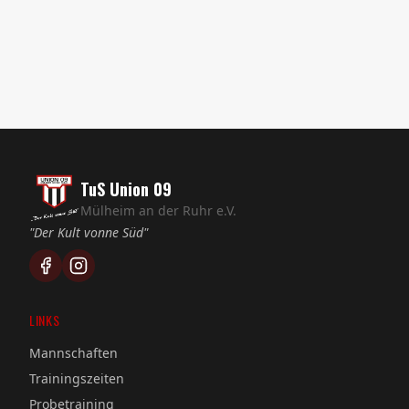
Spielfeldrand hinaus aktiv werden wollen.
An dieser Stelle nochmals Gratulation seitens des
gesamten Jugendvorstands an Lucas zum Erhalt
des FVN-Kindertrainer.
TuS Union 09
Mülheim an der Ruhr e.V.
"Der Kult vonne Süd"
LINKS
Mannschaften
Trainingszeiten
Probetraining