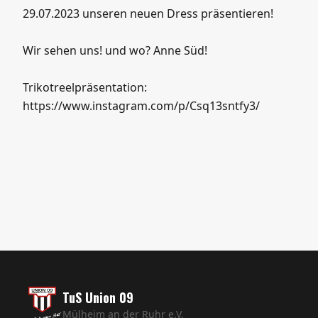
rasend schnell in die Produktion gegeben hat.
So können wir schon bei unserem Turnier am
29.07.2023 unseren neuen Dress präsentieren!
Wir sehen uns! und wo? Anne Süd!
Trikotreelpräsentation:
https://www.instagram.com/p/Csq13sntfy3/
TuS Union 09
Mülheim an der Ruhr e.V.