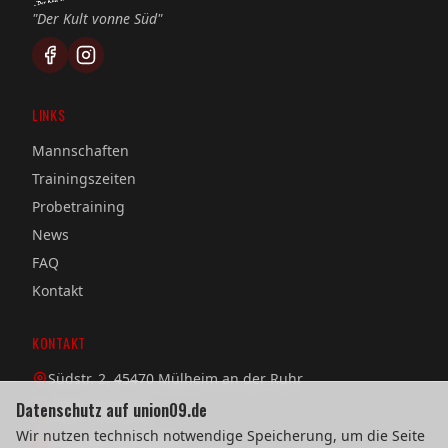
"Der Kult vonne Süd"
LINKS
Mannschaften
Trainingszeiten
Probetraining
News
FAQ
Kontakt
KONTAKT
Südstr. 2, 45470 Mülheim an der Ruhr
Datenschutz auf union09.de
0208 / 38 08 58
Wir nutzen technisch notwendige Speicherung, um die Seite
verein@union09.de