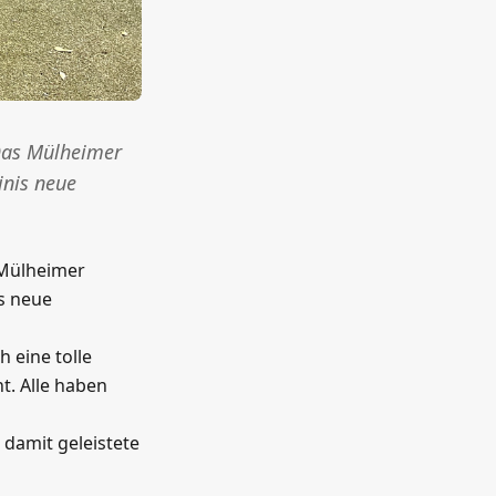
Das Mülheimer
nis neue
 Mülheimer
s neue
 eine tolle
. Alle haben
 damit geleistete