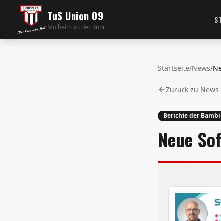
TuS Union 09
S
Mülheim an der Ruhr
Startseite
/
News
/
Zurück zu News
Berichte der Bambi
Neue Sof