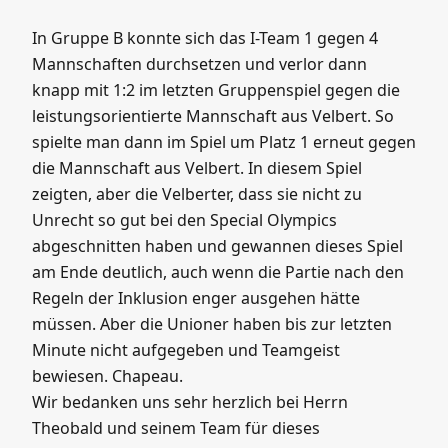
spielte man dann im Spiel um Platz 1 erneut gegen
die Mannschaft aus Velbert. In diesem Spiel
zeigten, aber die Velberter, dass sie nicht zu
Unrecht so gut bei den Special Olympics
abgeschnitten haben und gewannen dieses Spiel
am Ende deutlich, auch wenn die Partie nach den
Regeln der Inklusion enger ausgehen hätte
müssen. Aber die Unioner haben bis zur letzten
Minute nicht aufgegeben und Teamgeist
bewiesen. Chapeau.
Wir bedanken uns sehr herzlich bei Herrn
Theobald und seinem Team für dieses
wunderschöne Turnier mit vielen Highlights und
buntem Rahmenprogramm. Jeder Spieler erhielt
Präsente und einen Pokal. Ganz lieben Dank.
Noch vor der Siegerehrung wurde der TuS Union
09 Mülheim an der Ruhr für außergewöhnliche
Leistungen im Bereich Inklusion geehrt und ist