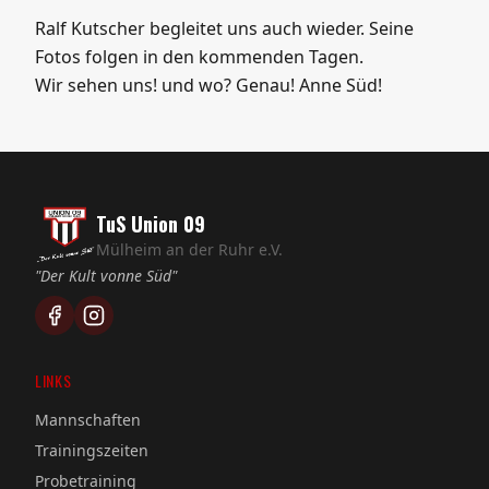
TuS Union 09
Mülheim an der Ruhr e.V.
"Der Kult vonne Süd"
LINKS
Mannschaften
Trainingszeiten
Probetraining