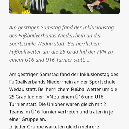
Sportschule Wedau statt. Bei herrlichem
Fußballwetter um die 25 Grad lud der FVN zu
einem Ü16 und U16 Turnier statt. …
Am gestrigen Samstag fand der Inklusionstag des
Fußballverbands Niederrhein an der Sportschule
Wedau statt. Bei herrlichem Fußballwetter um die
25 Grad lud der FVN zu einem Ü16 und U16
Turnier statt. Die Unioner waren gleich mit 2
Teams im Ü16 Turnier vertreten und traten in je
einer Gruppe an.
In jeder Gruppe warteten gleich mehrere
leistungsstarke Mannschaften aus dem FVN.
Namhafte Mannschaften wie TUB Mussum, Turu
Düsseldorf, BV Weckhoven, Rhenania Bottrop,
MSV Caritas Kickers Moers, SV Beeckerwerth
u.v.m. schmückten dieses Turnier. In Gruppe B