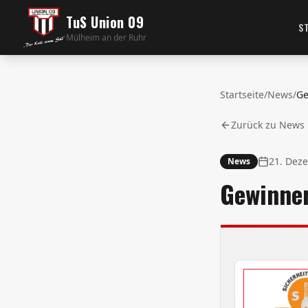
TuS Union 09
S
Mülheim an der Ruhr
Startseite
/
News
/
Zurück zu News
21. Dez
News
Gewinner