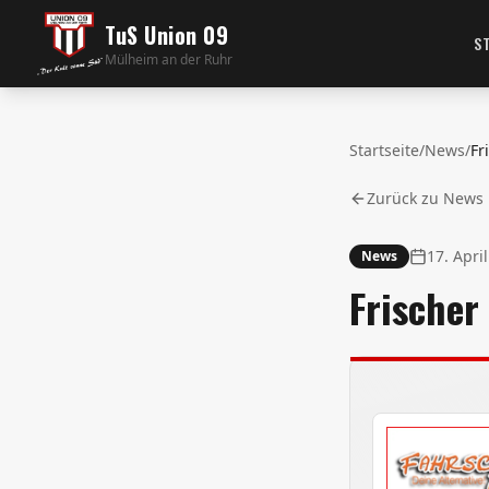
TuS Union 09
S
Mülheim an der Ruhr
Startseite
/
News
/
Zurück zu News
17. Apri
News
Frischer