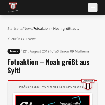
Startseite
/
News
/
Fotoaktion – Noah grüßt aus Sylt!
Zurück zu News
21. August 2019
TuS Union 09 Mülheim
News
Fotoaktion – Noah grüßt aus
Sylt!
PRÄSENTIERT VON UNSEREN SPONSOREN