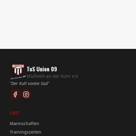
Vielen Dank an Lukas und Markus von der C1, die
uns das Urlaubsfoto aus dem Bayrischen Wald
geschickt haben.
TuS Union 09
Mülheim an der Ruhr e.V.
"Der Kult vonne Süd"
LINKS
Mannschaften
Trainingszeiten