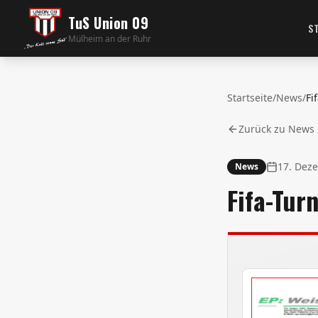
TuS Union 09
S
Mülheim an der Ruhr
Startseite
/
News
/
Zurück zu News
17. Dez
News
Fifa-Tur