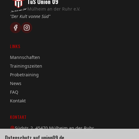
TuS Union 09
Mülheim an der Ruhr e.V.
"Der Kult vonne Süd"
LINKS
Mannschaften
Trainingszeiten
Probetraining
News
FAQ
Kontakt
KONTAKT
Südstr. 2, 45470 Mülheim an der Ruhr
Datenschutz auf union09.de
0208 / 38 08 58