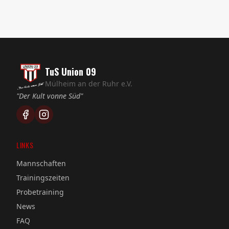
TuS Union 09
Mülheim an der Ruhr e.V.
"Der Kult vonne Süd"
LINKS
Mannschaften
Trainingszeiten
Probetraining
News
FAQ