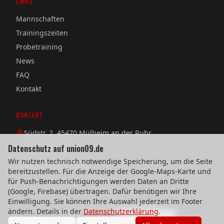
LINKS
Mannschaften
Trainingszeiten
Probetraining
News
FAQ
Kontakt
KONTAKT
Südstr. 2, 45470 Mülheim an der Ruhr
Datenschutz auf union09.de
0208 / 38 08 58
Wir nutzen technisch notwendige Speicherung, um die Seite
verein@union09.de
bereitzustellen. Für die Anzeige der Google-Maps-Karte und
für Push-Benachrichtigungen werden Daten an Dritte
(Google, Firebase) übertragen. Dafür benötigen wir Ihre
Einwilligung. Sie können Ihre Auswahl jederzeit im Footer
©
2026
TuS Union 09 Mülheim e.V.
ändern. Details in der
Datenschutzerklärung
.
Impressum
Datenschutz
Cookie-Einstellungen