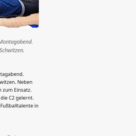
m Montagabend.
Schwitzen.
ntagabend.
witzen. Neben
n zum Einsatz.
ie C2 gelernt.
Fußballtalente in