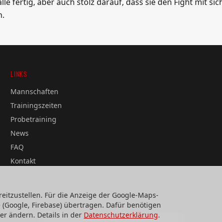
e fertig, aber auch stolz darauf, dass sie den Fight mit sic
.
LINKS
Mannschaften
Trainingszeiten
Probetraining
News
FAQ
Kontakt
eitzustellen. Für die Anzeige der Google-Maps-
(Google, Firebase) übertragen. Dafür benötigen
er ändern. Details in der
Datenschutzerklärung
.
Webdesign & technische Umsetzung:
SeeYoo Media