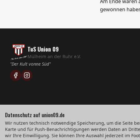
Am Ende waren all
gewonnen haben
TuS Union 09
Mülheim an der Ruhr e.V.
"Der Kult vonne Süd"
Datenschutz auf union09.de
Wir nutzen technisch notwendige Speicherung, um die Seite ber
©
2026
TuS Union 09 Mülheim e.V.
Karte und für Push-Benachrichtigungen werden Daten an Dritte 
wir Ihre Einwilligung. Sie können Ihre Auswahl jederzeit im Foot