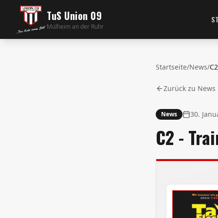
TuS Union 09
S
Mülheim an der Ruhr
Startseite
/
News
/
C2
Zurück zu News
30. Janu
News
C2 - Tra