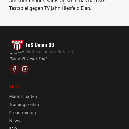
Am kommenden Samstag steht das nächste
Testspiel gegen TV Jahn Hiesfeld II an.
TuS Union 09
Mülheim an der Ruhr e.V.
"Der Kult vonne Süd"
LINKS
Mannschaften
Trainingszeiten
Probetraining
News
FAQ