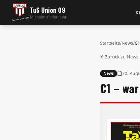
TuS Union 09
S
Mülheim an der Ruhr
Startseite
/
News
/
C1
Zurück zu News
30. Aug
News
C1 – war