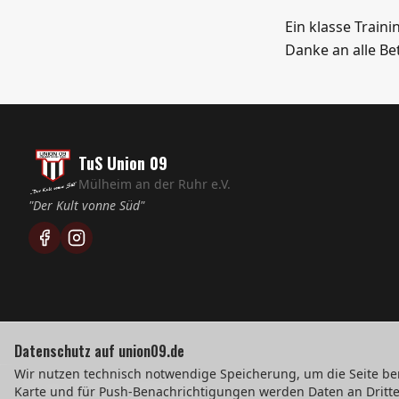
Ein klasse Traini
Danke an alle Bet
TuS Union 09
Mülheim an der Ruhr e.V.
"Der Kult vonne Süd"
Datenschutz auf union09.de
Wir nutzen technisch notwendige Speicherung, um die Seite ber
©
2026
TuS Union 09 Mülheim e.V.
Karte und für Push-Benachrichtigungen werden Daten an Dritte 