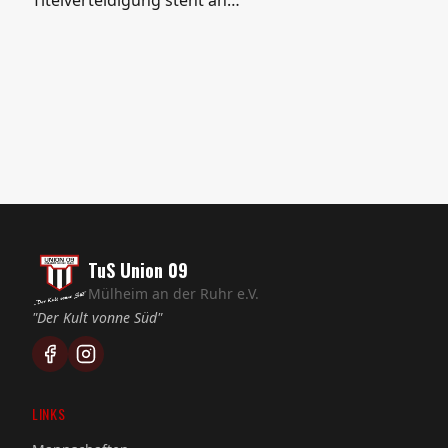
Titelverteidigung steht an…
TuS Union 09
Mülheim an der Ruhr e.V.
"Der Kult vonne Süd"
LINKS