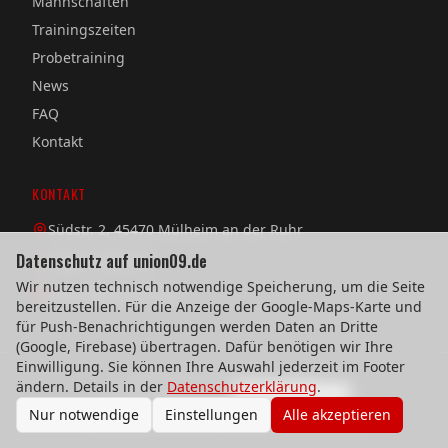
Mannschaften
Trainingszeiten
Probetraining
News
FAQ
Kontakt
KONTAKT
Südstr. 2, 45470 Mülheim an der Ruhr
Datenschutz auf union09.de
0208 / 38 08 58
Wir nutzen technisch notwendige Speicherung, um die Seite
verein@union09.de
bereitzustellen. Für die Anzeige der Google-Maps-Karte und
für Push-Benachrichtigungen werden Daten an Dritte
(Google, Firebase) übertragen. Dafür benötigen wir Ihre
Einwilligung. Sie können Ihre Auswahl jederzeit im Footer
©
2026
TuS Union 09 Mülheim e.V.
ändern. Details in der
Datenschutzerklärung
.
Impressum
Datenschutz
Cookie-Einstellungen
Nur notwendige
Einstellungen
Alle akzeptieren
Webdesign & technische Umsetzung:
SeeYoo Media