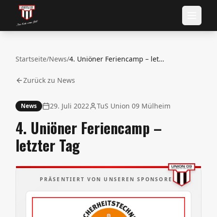
Startseite
/
News
/
4. Uniöner Feriencamp – letzter Tag
Zurück zu News
29. Juli 2022
TuS Union 09 Mülheim
News
4. Uniöner Feriencamp –
letzter Tag
PRÄSENTIERT VON UNSEREN SPONSOREN