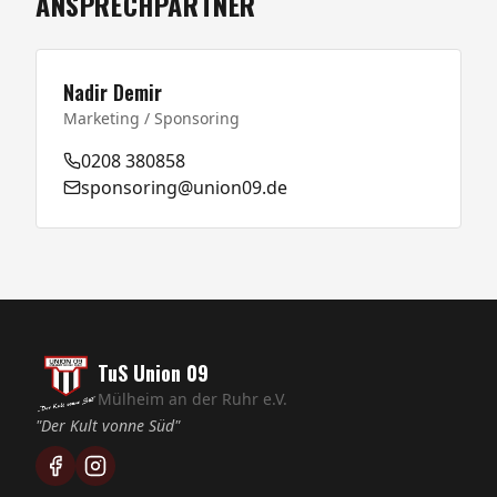
ANSPRECHPARTNER
Nadir Demir
Marketing / Sponsoring
0208 380858
sponsoring@union09.de
TuS Union 09
Mülheim an der Ruhr e.V.
"Der Kult vonne Süd"